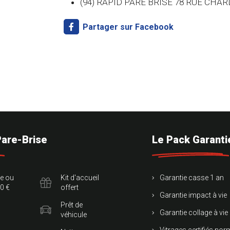
(94) RAPID PARE BRISE 78 RUE CHA
Partager sur Facebook
Pare-Brise
Le Pack Garanti
te ou
Kit d'accueil
Garantie casse 1 an
0 €
offert
Garantie impact à vie
Prêt de
Garantie collage à vie
véhicule