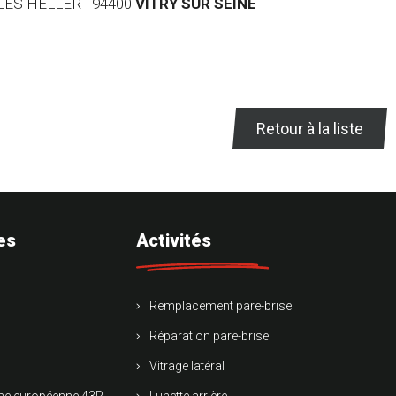
RLES HELLER 94400
VITRY SUR SEINE
Retour à la liste
es
Activités
Remplacement pare-brise
Réparation pare-brise
Vitrage latéral