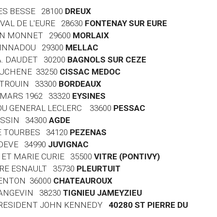
GES BESSE 28100
DREUX
 VAL DE L'EURE 28630
FONTENAY SUR EURE
EAN MONNET 29600
MORLAIX
RVINNADOU 29300
MELLAC
 A. DAUDET 30200
BAGNOLS SUR CEZE
EAUCHENE 33250
CISSAC MEDOC
Y TROUIN 33300
BORDEAUX
9 MARS 1962 33320
EYSINES
E DU GENERAL LECLERC 33600
PESSAC
ASSIN 34300
AGDE
DE TOURBES 34120
PEZENAS
ODEVE 34990
JUVIGNAC
E ET MARIE CURIE 35500
VITRE (PONTIVY)
RTRE ESNAULT 35730
PLEURTUIT
GENTON 36000
CHATEAUROUX
 LANGEVIN 38230
TIGNIEU JAMEYZIEU
U PRESIDENT JOHN KENNEDY
40280 ST PIERRE DU