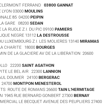
DE CLERMONT FERRAND
03800 GANNAT
E LYON 03000
MOULINS
ONALE 85 04200
PEIPIN
E LA GARE 08200
SEDAN
 LA RIJOLE Z.I. DU PIC 09100
PAMIERS
OUQUE NEGRE 13112
LA DESTROUSSE
 DU LUXEMBOURG Z.I. LES MOLIERES 13140
MIRAMAS
 LA CHARITE 18000
BOURGES
MIN DE LA GLACIERE AV DE LA LIBERATION 20600
HOLLO 22200
SAINT AGATHON
VITE LE BEL AIR 22300
LANNION
 PAUL DOUMER 24100
BERGERAC
 24700
MONTPON MENESTEROL
 LOTS ROUTE DE ROMANS 26600
TAIN L'HERMITAGE
 MAI 1945 RUE BERNARD GONBERT 27300
BERNAY
MMERCIAL LE BECQUET AVENUE DES PEUPLIERS 27400