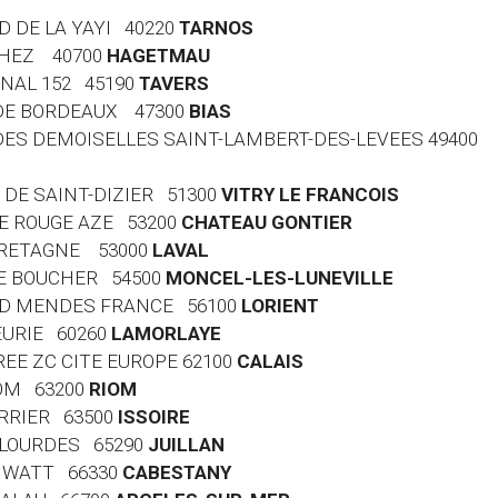
RD DE LA YAYI 40220
TARNOS
RTHEZ 40700
HAGETMAU
ONAL 152 45190
TAVERS
E DE BORDEAUX 47300
BIAS
 DES DEMOISELLES SAINT-LAMBERT-DES-LEVEES 49400
G DE SAINT-DIZIER 51300
VITRY LE FRANCOIS
RE ROUGE AZE 53200
CHATEAU GONTIER
 BRETAGNE 53000
LAVAL
ENE BOUCHER 54500
MONCEL-LES-LUNEVILLE
ARD MENDES FRANCE 56100
LORIENT
EURIE 60260
LAMORLAYE
RREE ZC CITE EUROPE 62100
CALAIS
IOM 63200
RIOM
ERRIER 63500
ISSOIRE
E LOURDES 65290
JUILLAN
ES WATT 66330
CABESTANY