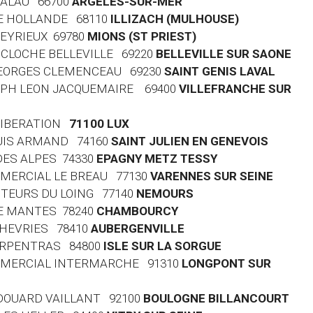
 PALAU 66700
ARGELES-SUR-MER
 DE HOLLANDE 68110
ILLIZACH (MULHOUSE)
HEYRIEUX 69780
MIONS (ST PRIEST)
LA CLOCHE BELLEVILLE 69220
BELLEVILLE SUR SAONE
 GEORGES CLEMENCEAU 69230
SAINT GENIS LAVAL
OSEPH LEON JACQUEMAIRE 69400
VILLEFRANCHE SUR
 LIBERATION
71100 LUX
LOUIS ARMAND 74160
SAINT JULIEN EN GENEVOIS
 DES ALPES 74330
EPAGNY METZ TESSY
MMERCIAL LE BREAU 77130
VARENNES SUR SEINE
AUTEURS DU LOING 77140
NEMOURS
DE MANTES 78240
CHAMBOURCY
 CHEVRIES 78410
AUBERGENVILLE
CARPENTRAS 84800
ISLE SUR LA SORGUE
OMMERCIAL INTERMARCHE 91310
LONGPONT SUR
 EDOUARD VAILLANT 92100
BOULOGNE BILLANCOURT