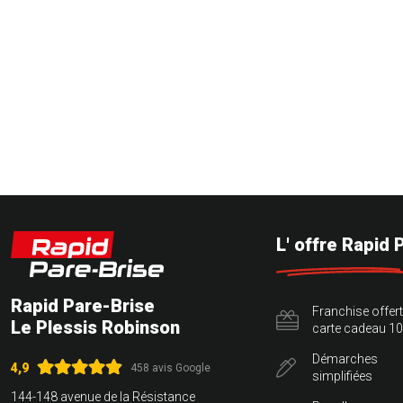
L' offre Rapid 
Rapid Pare-Brise
Franchise offer
Le Plessis Robinson
carte cadeau 10
Démarches
4,9
458 avis Google
simplifiées
144-148 avenue de la Résistance