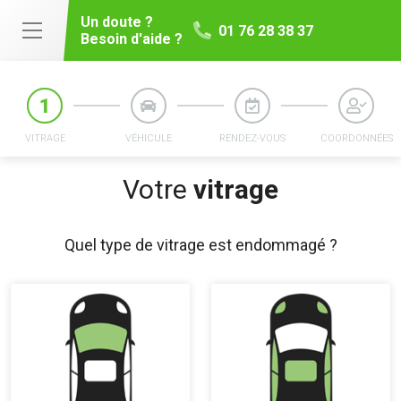
Un doute ?
01 76 28 38 37
Besoin d'aide ?
VITRAGE
VÉHICULE
RENDEZ-VOUS
COORDONNÉES
Votre
vitrage
Quel type de vitrage est endommagé ?